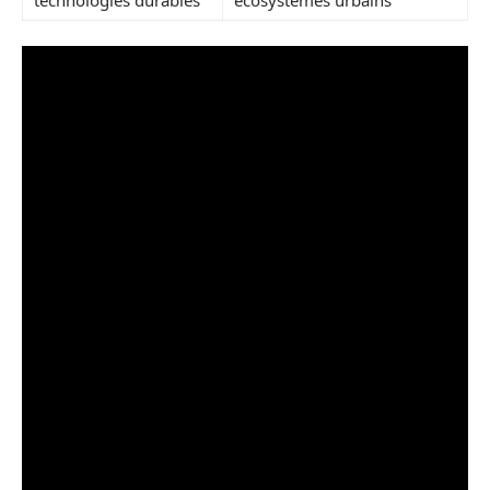
technologies durables
écosystèmes urbains