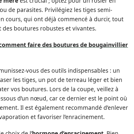
te mère
est crucial ; optez pour un rosier en
u de parasites. Privilégiez les tiges semi-
 en cours, qui ont déjà commencé à durcir, tout
it des boutures robustes et vivantes.
 comment faire des boutures de bougainvillier
 munissez-vous des outils indispensables : un
aser les tiges, un pot de terreau léger et bien
ter vos boutures. Lors de la coupe, veillez à
ssous d’un nœud, car ce dernier est le point où
ilement. Il est également recommandé d’enlever
’évaporation et favoriser l’enracinement.
e choix de l’
hormone d’enracinement
. Bien