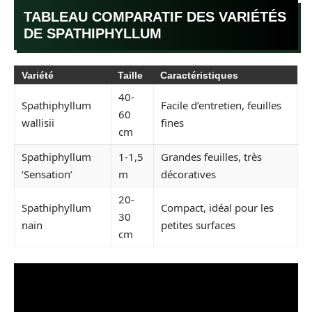
TABLEAU COMPARATIF DES VARIÉTÉS
DE SPATHIPHYLLUM
Variété
Taille
Caractéristiques
40-
Spathiphyllum
Facile d’entretien, feuilles
60
wallisii
fines
cm
Spathiphyllum
1-1,5
Grandes feuilles, très
‘Sensation’
m
décoratives
20-
Spathiphyllum
Compact, idéal pour les
30
nain
petites surfaces
cm