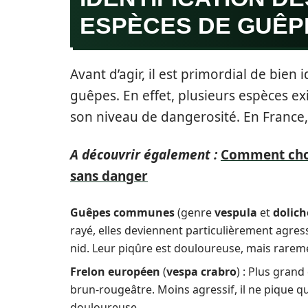
ESPÈCES DE GUÊP
Avant d’agir, il est primordial de bien
guêpes. En effet, plusieurs espèces 
son niveau de dangerosité. En France
A découvrir également :
Comment chois
sans danger
Guêpes communes
(genre
vespula
et
dolic
rayé, elles deviennent particulièrement agress
nid. Leur piqûre est douloureuse, mais rare
Frelon européen
(
vespa crabro
) : Plus gran
brun-rougeâtre. Moins agressif, il ne pique q
douloureuse.