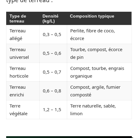
Type de
Densité
Composition typique
terreau
(kg/L)
Terreau
Perlite, fibre de coco,
0,3 – 0,5
allégé
écorce
Terreau
Tourbe, compost, écorce
0,5 – 0,6
universel
de pin
Terreau
Compost, tourbe, engrais
0,5 – 0,7
horticole
organique
Terreau
Compost, argile, fumier
0,6 – 0,8
enrichi
composté
Terre
Terre naturelle, sable,
1,2 – 1,5
végétale
limon