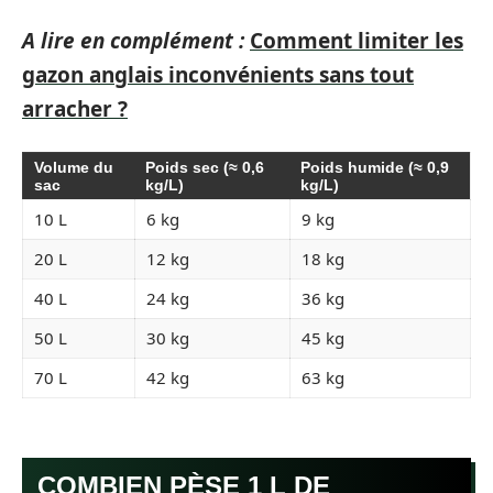
A lire en complément :
Comment limiter les
gazon anglais inconvénients sans tout
arracher ?
Volume du
Poids sec (≈ 0,6
Poids humide (≈ 0,9
sac
kg/L)
kg/L)
10 L
6 kg
9 kg
20 L
12 kg
18 kg
40 L
24 kg
36 kg
50 L
30 kg
45 kg
70 L
42 kg
63 kg
COMBIEN PÈSE 1 L DE