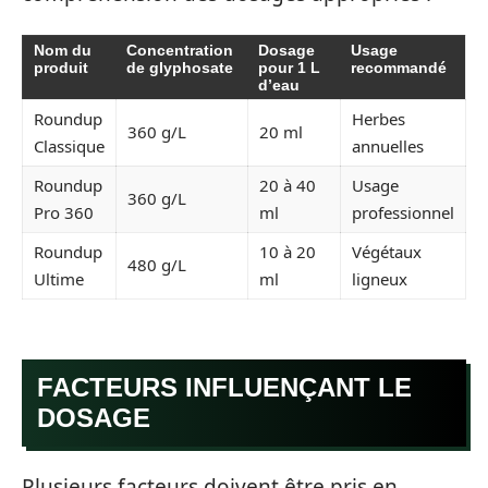
Nom du
Concentration
Dosage
Usage
produit
de glyphosate
pour 1 L
recommandé
d’eau
Roundup
Herbes
360 g/L
20 ml
Classique
annuelles
Roundup
20 à 40
Usage
360 g/L
Pro 360
ml
professionnel
Roundup
10 à 20
Végétaux
480 g/L
Ultime
ml
ligneux
FACTEURS INFLUENÇANT LE
DOSAGE
Plusieurs facteurs doivent être pris en