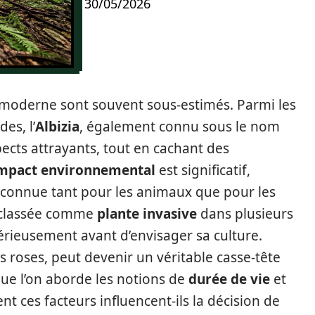
30/05/2026
e moderne sont souvent sous-estimés. Parmi les
es, l’
Albizia
, également connu sous le nom
pects attrayants, tout en cachant des
mpact environnemental
est significatif,
econnue tant pour les animaux que pour les
t classée comme
plante invasive
dans plusieurs
érieusement avant d’envisager sa culture.
 roses, peut devenir un véritable casse-tête
sque l’on aborde les notions de
durée de vie
et
 ces facteurs influencent-ils la décision de